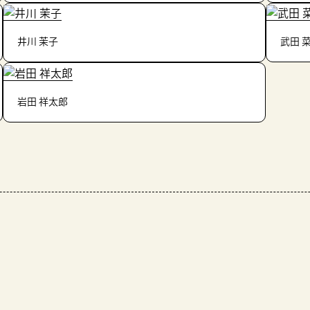
井川 茉子
武田 
岩田 祥太郎