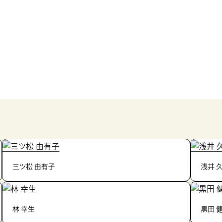
三ツ松 由有子
浅井 
林 幸生
黒田 