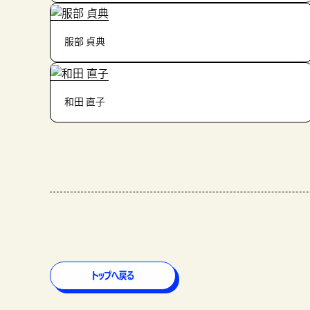
服部 貞典
和田 直子
トップへ戻る