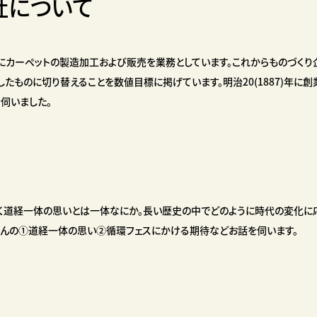
社について
カーペットの製造加工および販売を業務としています。これからものづくり企
配慮したものに切り替えることを数値目標に掲げています。明治20(1887)年
伺いました。
く道経一体の思いとは一体なにか。長い歴史の中でどのように時代の変化に
さんの①道経一体の思い②循環フェスにかける期待などお話を伺います。